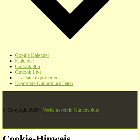
Google Kalender
iCalendar
Outlook 365
Outlook Live
.ics-Datei exportieren
Exportiere Outlook .ics Datei
© Copyright 2026
⋅
Verkehrsverein Guntersblum
Cookie-Hinweis