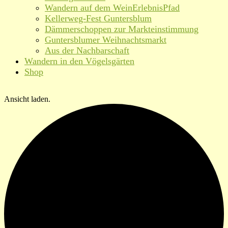
Wandern auf dem WeinErlebnisPfad
Kellerweg-Fest Guntersblum
Dämmerschoppen zur Markteinstimmung
Guntersblumer Weihnachtsmarkt
Aus der Nachbarschaft
Wandern in den Vögelsgärten
Shop
Ansicht laden.