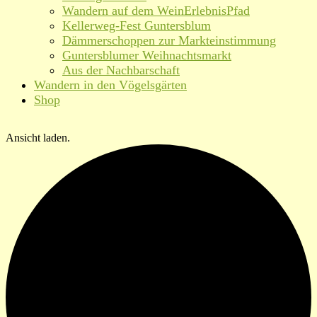
Wandern auf dem WeinErlebnisPfad
Kellerweg-Fest Guntersblum
Dämmerschoppen zur Markteinstimmung
Guntersblumer Weihnachtsmarkt
Aus der Nachbarschaft
Wandern in den Vögelsgärten
Shop
Ansicht laden.