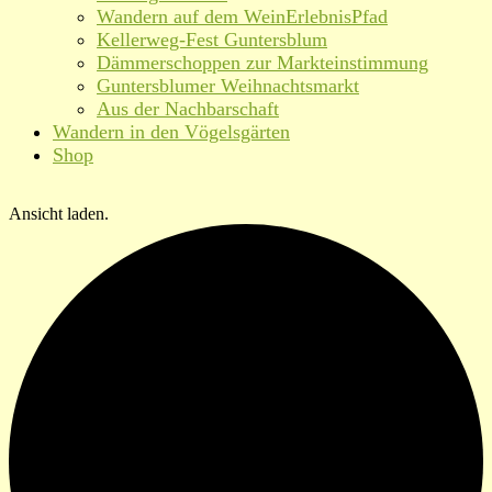
Wandern auf dem WeinErlebnisPfad
Kellerweg-Fest Guntersblum
Dämmerschoppen zur Markteinstimmung
Guntersblumer Weihnachtsmarkt
Aus der Nachbarschaft
Wandern in den Vögelsgärten
Shop
Ansicht laden.