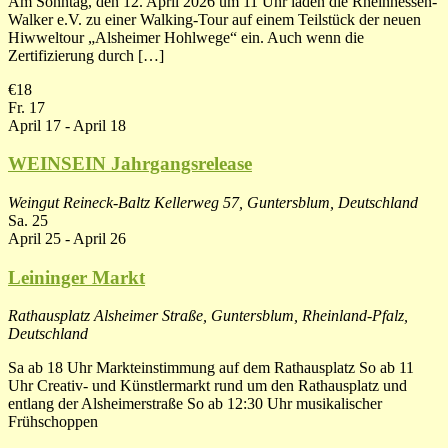
Am Sonntag, den 12. April 2026 um 11 Uhr laden die Rheinhessen-
Walker e.V. zu einer Walking-Tour auf einem Teilstück der neuen
Hiwweltour „Alsheimer Hohlwege“ ein. Auch wenn die
Zertifizierung durch […]
€18
Fr.
17
April 17
-
April 18
WEINSEIN Jahrgangsrelease
Weingut Reineck-Baltz
Kellerweg 57, Guntersblum, Deutschland
Sa.
25
April 25
-
April 26
Leininger Markt
Rathausplatz
Alsheimer Straße, Guntersblum, Rheinland-Pfalz,
Deutschland
Sa ab 18 Uhr Markteinstimmung auf dem Rathausplatz So ab 11
Uhr Creativ- und Künstlermarkt rund um den Rathausplatz und
entlang der Alsheimerstraße So ab 12:30 Uhr musikalischer
Frühschoppen