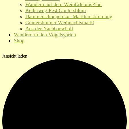
Wandern auf dem WeinErlebnisPfad
Kellerweg-Fest Guntersblum
Dämmerschoppen zur Markteinstimmung
Guntersblumer Weihnachtsmarkt
Aus der Nachbarschaft
Wandern in den Vögelsgärten
Shop
Ansicht laden.