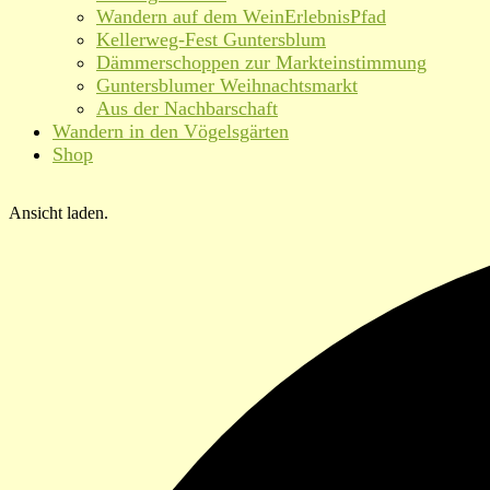
Wandern auf dem WeinErlebnisPfad
Kellerweg-Fest Guntersblum
Dämmerschoppen zur Markteinstimmung
Guntersblumer Weihnachtsmarkt
Aus der Nachbarschaft
Wandern in den Vögelsgärten
Shop
Ansicht laden.