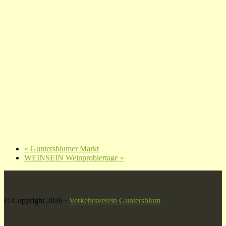
«
Guntersblumer Markt
WEINSEIN Weinprobiertage
»
© Copyright 2026
⋅
Verkehrsverein Guntersblum